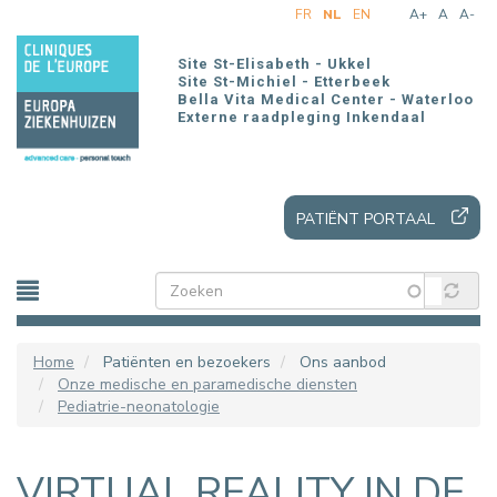
Overslaan
FR
NL
EN
A+
A
A-
en
naar
Site St-Elisabeth - Ukkel
de
Site St-Michiel - Etterbeek
Bella Vita Medical Center - Waterloo
inhoud
Externe raadpleging Inkendaal
gaan
PATIËNT PORTAAL
Home
Patiënten en bezoekers
Ons aanbod
Onze medische en paramedische diensten
Pediatrie-neonatologie
VIRTUAL REALITY IN DE