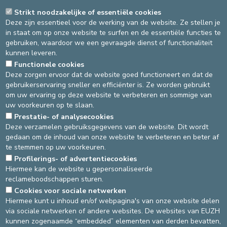
Het is een therapie die de pijn en vooral de angst van het kind
Strikt noodzakelijke of essentiële cookies
tijdens en na de behandeling effectief verlicht. Het is gebaseerd
Deze zijn essentieel voor de werking van de website. Ze stellen je
op hypnose en afleiding van het kind. Het wordt ook wel
in staat om op onze website te surfen en de essentiële functies te
"digitale sedatie" genoemd.
gebruiken, waardoor we een gevraagde dienst of functionaliteit
kunnen leveren.
Kinderen worden ondergedompeld in een virtuele wereld, geleid
door een stem. De ervaring is aangepast aan jonge patiënten en
Functionele cookies
alle inhoud is gevalideerd door medische professionals.
Deze zorgen ervoor dat de website goed functioneert en dat de
gebruikerservaring sneller en efficiënter is. Ze worden gebruikt
Dit systeem werkt bijzonder goed bij kinderen. De
om uw ervaring op deze website te verbeteren en sommige van
verpleegkundigen van de kinderafdeling stellen vast dat de
uw voorkeuren op te slaan.
patiënten en hun ouders hierdoor minder gestrest en vrolijker
Prestatie- of analysecookies
zijn. Alles verloopt vlotter en sneller.
Deze verzamelen gebruiksgegevens van de website. Dit wordt
gedaan om de inhoud van onze website te verbeteren en beter af
Patiënten vanaf 6 jaar kunnen het systeem gebruiken tijdens hun
te stemmen op uw voorkeuren.
verblijf in het ziekenhuis of wanneer ze naar de "Bambi afdeling"
Profilerings- of advertentiecookies
komen voor bloedonderzoek, hechtingen, wondverzorging, enz.
Hiermee kan de website u gepersonaliseerde
reclameboodschappen sturen.
Cookies voor sociale netwerken
DEVELOP / REDUCE
Hiermee kunt u inhoud en/of webpagina's van onze website delen
via sociale netwerken of andere websites. De websites van EUZH
asbl Cliniques de l’Europe – Europa Ziekenhuizen vzw
kunnen zogenaamde “embedded” elementen van derden bevatten,
N° d’entreprise : 0432011571