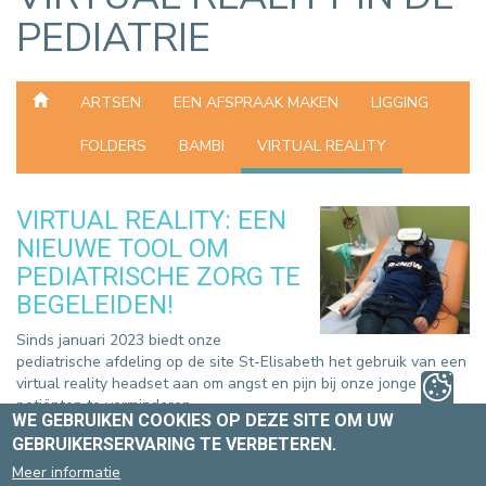
PEDIATRIE
ARTSEN
EEN AFSPRAAK MAKEN
LIGGING
FOLDERS
BAMBI
VIRTUAL REALITY
VIRTUAL REALITY: EEN
NIEUWE TOOL OM
PEDIATRISCHE ZORG TE
BEGELEIDEN!
Sinds januari 2023 biedt onze
pediatrische afdeling op de site St-Elisabeth het gebruik van een
virtual reality headset aan om angst en pijn bij onze jonge
patiënten te verminderen.
WE GEBRUIKEN COOKIES OP DEZE SITE OM UW
GEBRUIKERSERVARING TE VERBETEREN.
Het gebruik van de virtual reality headset heeft tot doel het
zorgmoment om te vormen tot een aangenaam en leuk moment.
Meer informatie