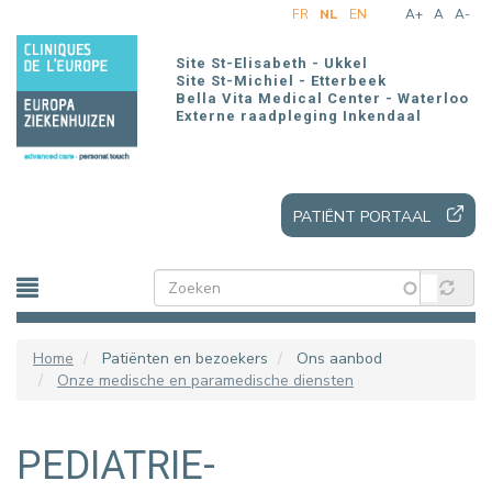
Overslaan
FR
NL
EN
A+
A
A-
en
naar
Site St-Elisabeth - Ukkel
de
Site St-Michiel - Etterbeek
Bella Vita Medical Center - Waterloo
inhoud
Externe raadpleging Inkendaal
gaan
PATIËNT PORTAAL
Home
Patiënten en bezoekers
Ons aanbod
Onze medische en paramedische diensten
PEDIATRIE-