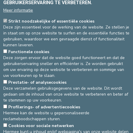
GEBRUIKERSERVARING TE VERBETEREN.
PERS
Meer informatie
25/04/2023
- RTL-TVI -
La plateforme qui répertorie la
Strikt noodzakelijke of essentiële cookies
vaccination en Wallonie et à Bruxelles pas du tout à jour:
Deze zijn essentieel voor de werking van de website. Ze stellen je
résultat, beaucoup de gens oublient leur rappel
- Interview Dr
in staat om op onze website te surfen en de essentiële functies te
Tayeb Slaouti, Pediatrie
gebruiken, waardoor we een gevraagde dienst of functionaliteit
11/07/2022
- RTBF info -
Les enfants : désydratation insolation
kunnen leveren.
et coups de soleil
- Interview Dr Brigitte Verbruggen, Pediatrie
Functionele cookies
Deze zorgen ervoor dat de website goed functioneert en dat de
MEER INFORMATIE
gebruikerservaring sneller en efficiënter is. Ze worden gebruikt
Folders
om uw ervaring op deze website te verbeteren en sommige van
uw voorkeuren op te slaan.
Prestatie- of analysecookies
Laatste update
: 12/07/2022
Deze verzamelen gebruiksgegevens van de website. Dit wordt
gedaan om de inhoud van onze website te verbeteren en beter af
te stemmen op uw voorkeuren.
Source
Service communication
Profilerings- of advertentiecookies
Dernière modification
04/10/2024
Hiermee kan de website u gepersonaliseerde
reclameboodschappen sturen.
Cookies voor sociale netwerken
DEVELOP / REDUCE
Hiermee kunt u inhoud en/of webpagina's van onze website delen