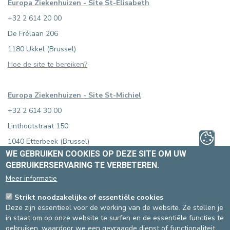
Europa Ziekenhuizen - Site St-Elisabeth
+32 2 614 20 00
De Frélaan 206
1180 Ukkel (Brussel)
Hoe de site te bereiken?
Europa Ziekenhuizen - Site St-Michiel
+32 2 614 30 00
Linthoutstraat 150
1040 Etterbeek (Brussel)
WE GEBRUIKEN COOKIES OP DEZE SITE OM UW
Hoe de site te bereiken?
GEBRUIKERSERVARING TE VERBETEREN.
Meer informatie
Externe raadpleging Inkendaal
Strikt noodzakelijke of essentiële cookies
Koninklijke Instelling vzw
Deze zijn essentieel voor de werking van de website. Ze stellen je
Inkendaalstraat 1
in staat om op onze website te surfen en de essentiële functies te
1602 Vlezenbeek
gebruiken, waardoor we een gevraagde dienst of functionaliteit