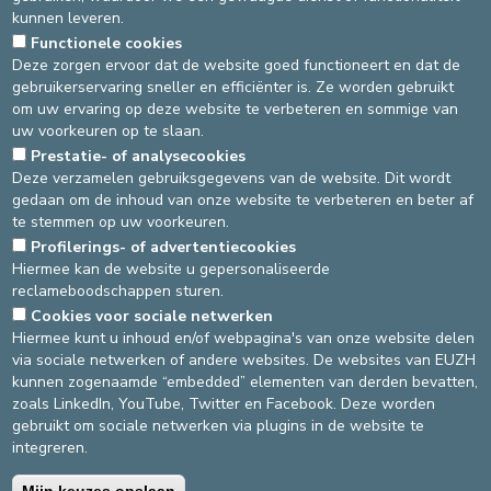
(Sint-Pieters-Leeuw)
kunnen leveren.
Hoe de site te bereiken?
Functionele cookies
Deze zorgen ervoor dat de website goed functioneert en dat de
gebruikerservaring sneller en efficiënter is. Ze worden gebruikt
Bella Vita Medical Center
om uw ervaring op deze website te verbeteren en sommige van
uw voorkeuren op te slaan.
allée André Delvaux 16
Prestatie- of analysecookies
1410 Waterloo
Deze verzamelen gebruiksgegevens van de website. Dit wordt
gedaan om de inhoud van onze website te verbeteren en beter af
Hoe de site te bereiken?
te stemmen op uw voorkeuren.
Source
Dienst Communicatie
Profilerings- of advertentiecookies
Dernière modification
04/07/2024
Hiermee kan de website u gepersonaliseerde
reclameboodschappen sturen.
Cookies voor sociale netwerken
DEVELOP / REDUCE
Hiermee kunt u inhoud en/of webpagina's van onze website delen
via sociale netwerken of andere websites. De websites van EUZH
asbl Cliniques de l’Europe – Europa Ziekenhuizen vzw
kunnen zogenaamde “embedded” elementen van derden bevatten,
N° d’entreprise : 0432011571
zoals LinkedIn, YouTube, Twitter en Facebook. Deze worden
gebruikt om sociale netwerken via plugins in de website te
integreren.
Algemene gebruiksvoorwaarden
Privacybeleid