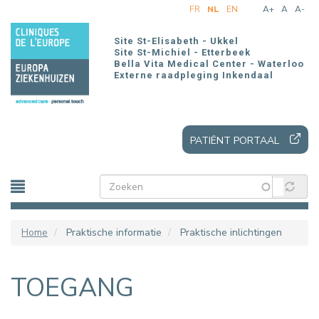
Overslaan
FR
NL
EN
A+
A
A-
en
naar
Site St-Elisabeth - Ukkel
de
Site St-Michiel - Etterbeek
Bella Vita Medical Center - Waterloo
inhoud
Externe raadpleging Inkendaal
gaan
PATIËNT PORTAAL
Home
Praktische informatie
Praktische inlichtingen
TOEGANG