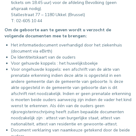
tickets om 18.45 uur) voor de afdeling Bevolking (geen
afspraak nodig).
Stallestraat 77 – 1180 Ukkel (Brussel)
T: 02-605 10 44
Om de geboorte aan te geven wordt u verzocht de
volgende documenten mee te brengen:
Het informatiedocument overhandigd door het ziekenhuis
(document via eBirth)
De Identiteitskaart van de ouders
Voor gehuwde koppels : het huwelijksboekje
Voor ongehuwde koppels: een afschrift van de akte van
prenatale erkenning indien deze akte is opgesteld in een
andere gemeente dan de gemeente van geboorte. Is deze
akte opgesteld in de gemeente van geboorte dan is dit
afschrift niet noodzakelijk. Indien er geen prenatale erkenning
is moeten beide ouders aanwezig zijn indien de vader het kind
wenst te erkennen. Als één van de ouders geen
rijksregisterinschrijving heeft zullen bepaalde documenten
noodzakelijk zijn : attest van burgerlijke staat, attest van
nationaliteit, attest van residentie en gewoonte-attest.
Document verklaring van naamkeuze getekend door de beide