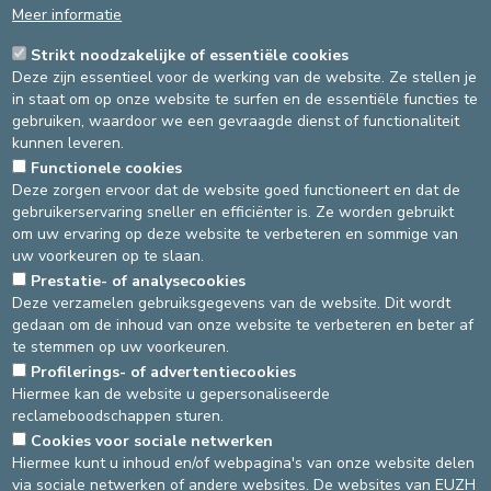
Document verklaring van naamkeuze getekend door de beide
Meer informatie
ouders
Strikt noodzakelijke of essentiële cookies
Deze zijn essentieel voor de werking van de website. Ze stellen je
Wettelijke termijn voor de geboorteaangifte: 15 dagen
in staat om op onze website te surfen en de essentiële functies te
gebruiken, waardoor we een gevraagde dienst of functionaliteit
U beschikt over een wettelijke termijn van 15 kalenderdagen
kunnen leveren.
vanaf de dag na de bevalling om naar de Burgerlijke Stand te
gaan van de gemeente waar uw kind is geboren. Valt de 15de
Functionele cookies
Deze zorgen ervoor dat de website goed functioneert en dat de
dag op een zaterdag, een zondag of een feestdag, dan wordt de
gebruikerservaring sneller en efficiënter is. Ze worden gebruikt
termijn verlengd tot de eerstvolgende werkdag.
om uw ervaring op deze website te verbeteren en sommige van
U BETREURT JAMMER GENOEG HET
uw voorkeuren op te slaan.
Prestatie- of analysecookies
VERLIES VAN EEN NAASTE
Deze verzamelen gebruiksgegevens van de website. Dit wordt
VERWANT?
gedaan om de inhoud van onze website te verbeteren en beter af
te stemmen op uw voorkeuren.
We informeren u op deze pagina:
klik hier
.
Profilerings- of advertentiecookies
Source
Patient Service
Dernière modification
25/04/2024
Hiermee kan de website u gepersonaliseerde
reclameboodschappen sturen.
Cookies voor sociale netwerken
DEVELOP / REDUCE
Hiermee kunt u inhoud en/of webpagina's van onze website delen
via sociale netwerken of andere websites. De websites van EUZH
asbl Cliniques de l’Europe – Europa Ziekenhuizen vzw