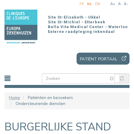
Overslaan
FR
NL
EN
A+
A
A-
en
naar
Site St-Elisabeth - Ukkel
de
Site St-Michiel - Etterbeek
Bella Vita Medical Center - Waterloo
inhoud
Externe raadpleging Inkendaal
gaan
PATIËNT PORTAAL
Home
Patiënten en bezoekers
Ondersteunende diensten
BURGERLIJKE STAND