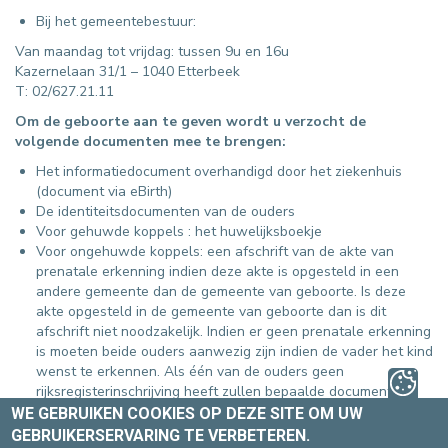
Bij het gemeentebestuur:
Van maandag tot vrijdag: tussen 9u en 16u
Kazernelaan 31/1 – 1040 Etterbeek
T: 02/627.21.11
Om de geboorte aan te geven wordt u verzocht de
volgende documenten mee te brengen:
Het informatiedocument overhandigd door het ziekenhuis
(document via eBirth)
De identiteitsdocumenten van de ouders
Voor gehuwde koppels : het huwelijksboekje
Voor ongehuwde koppels: een afschrift van de akte van
prenatale erkenning indien deze akte is opgesteld in een
andere gemeente dan de gemeente van geboorte. Is deze
akte opgesteld in de gemeente van geboorte dan is dit
afschrift niet noodzakelijk. Indien er geen prenatale erkenning
is moeten beide ouders aanwezig zijn indien de vader het kind
wenst te erkennen. Als één van de ouders geen
rijksregisterinschrijving heeft zullen bepaalde documenten
noodzakelijk zijn : attest van burgerlijke staat, attest van
WE GEBRUIKEN COOKIES OP DEZE SITE OM UW
nationaliteit, attest van residentie en gewoonte-attest.
GEBRUIKERSERVARING TE VERBETEREN.