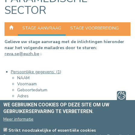
SECTOR
STAGE AANVRAAG
STAGE VOORBEREIDING
Gelieve uw stage aanvraag met de inlichtingen hieronder
naar het volgende mailadres door te sturen:
reva.se@euzh.be
:
Persoonlijke gegevens: (1)
NAAM
Voornaam
Geboortedatum
Adres
Postcode
WE GEBRUIKEN COOKIES OP DEZE SITE OM UW
Stad
GEBRUIKERSERVARING TE VERBETEREN.
Land
Meer informatie
GSM/vaste telefoon(niet verplicht)
Email
Strikt noodzakelijke of essentiële cookies
Gegevens met betrekking tot de opleiding: