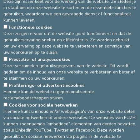
Deze zijn essentieel voor de werking van de website. Ze stellen je
Naam van de school
in staat om op onze website te surfen en de essentiële functies te
Opleiding (fysiotherapie, ergotherapie, logopedie, andere
gebruiken, waardoor we een gevraagde dienst of functionaliteit
(omschrijven))
kunnen leveren.
Jaar/Opleidingsblok
Functionele cookies
Lopende specialisatie
Deze zorgen ervoor dat de website goed functioneert en dat de
Gegevens met betrekking tot de stage:
gebruikerservaring sneller en efficiënter is. Ze worden gebruikt
Begindatum van de stage
om uw ervaring op deze website te verbeteren en sommige van
Einddatum van de stage
uw voorkeuren op te slaan.
Gewenste dienst
Prestatie- of analysecookies
Mijn motivaties en stagedoelstellingen
Deze verzamelen gebruiksgegevens van de website. Dit wordt
Commentaar (niet verplicht)
gedaan om de inhoud van onze website te verbeteren en beter af
te stemmen op uw voorkeuren.
(1) Deze gegevens worden uitsluitend gebruikt voor de verwerking
Profilerings- of advertentiecookies
van uw stageaanvraag
Hiermee kan de website u gepersonaliseerde
reclameboodschappen sturen.
Cookies voor sociale netwerken
DEVELOP / REDUCE
Hiermee kunt u inhoud en/of webpagina's van onze website delen
via sociale netwerken of andere websites. De websites van EUZH
asbl Cliniques de l’Europe – Europa Ziekenhuizen vzw
kunnen zogenaamde “embedded” elementen van derden bevatten,
N° d’entreprise : 0432011571
zoals LinkedIn, YouTube, Twitter en Facebook. Deze worden
gebruikt om sociale netwerken via plugins in de website te