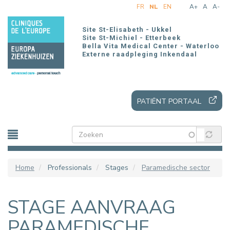
Overslaan
FR
NL
EN
A+
A
A-
en
naar
Site St-Elisabeth - Ukkel
de
Site St-Michiel - Etterbeek
Bella Vita Medical Center - Waterloo
inhoud
Externe raadpleging Inkendaal
gaan
PATIËNT PORTAAL
Home
Professionals
Stages
Paramedische sector
STAGE AANVRAAG
PARAMEDISCHE