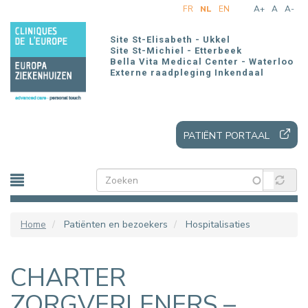
Overslaan
FR
NL
EN
A+
A
A-
en
naar
Site St-Elisabeth - Ukkel
de
Site St-Michiel - Etterbeek
Bella Vita Medical Center - Waterloo
inhoud
Externe raadpleging Inkendaal
gaan
PATIËNT PORTAAL
Home
Patiënten en bezoekers
Hospitalisaties
CHARTER
ZORGVERLENERS –