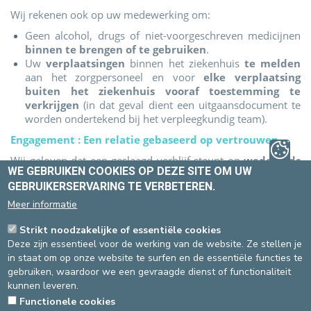
Wij rekenen ook op uw medewerking om:
Geen alcohol, drugs of niet-voorgeschreven medicijnen
binnen te brengen of te gebruiken
.
Uw
verplaatsingen
binnen het ziekenhuis
te melden
aan het zorgpersoneel en voor
elke verplaatsing
buiten het ziekenhuis vooraf toestemming te
verkrijgen
(in dat geval dient een uitgaansdocument te
worden ondertekend bij het verpleegkundig team).
Engagement : Een relatie gebaseerd op vertrouwen
Wij geloven dat een geslaagd verblijf steunt op
wederzijds
WE GEBRUIKEN COOKIES OP DEZE SITE OM UW
vertrouwen
en
gedeeld respect
.
GEBRUIKERSERVARING TE VERBETEREN.
In geval van moeilijkheden zal altijd een dialoog worden
Meer informatie
bevorderd tussen u, uw arts en het zorgteam, om de best
mogelijke oplossing te vinden.
Strikt noodzakelijke of essentiële cookies
U bent actief betrokken bij uw ziekenhuisopname
Deze zijn essentieel voor de werking van de website. Ze stellen je
in staat om op onze website te surfen en de essentiële functies te
Als er geen akkoord over de opname kan worden bereikt,
gebruiken, waardoor we een gevraagde dienst of functionaliteit
hebt u de mogelijkheid om uw opname te beëindigen door
kunnen leveren.
een formulier “verklaring van vertrek op eigen
Functionele cookies
verantwoordelijkheid” te ondertekenen. Er kan dan een