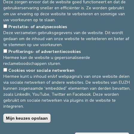
Deze zorgen ervoor dat de website goed functioneert en dat de
opvolging buiten het ziekenhuis worden aangeboden.
gebruikerservaring sneller en efficiënter is. Ze worden gebruikt
Samen maken we van uw ziekenhuisopname een
om uw ervaring op deze website te verbeteren en sommige van
moment van luisteren, respect en vertrouwen.
uw voorkeuren op te slaan.
Prestatie- of analysecookies
Aarzel niet om met uw arts of het zorgpersoneel te praten
Deze verzamelen gebruiksgegevens van de website. Dit wordt
als u de minste vraag of zorg heeft: wij zijn er om naar u te
gedaan om de inhoud van onze website te verbeteren en beter af
luisteren en u te helpen.
te stemmen op uw voorkeuren.
Source
Qips & prévention
Profilerings- of advertentiecookies
Dernière modification
05/02/2026
Hiermee kan de website u gepersonaliseerde
reclameboodschappen sturen.
Cookies voor sociale netwerken
DEVELOP / REDUCE
Hiermee kunt u inhoud en/of webpagina's van onze website delen
via sociale netwerken of andere websites. De websites van EUZH
asbl Cliniques de l’Europe – Europa Ziekenhuizen vzw
kunnen zogenaamde “embedded” elementen van derden bevatten,
N° d’entreprise : 0432011571
zoals LinkedIn, YouTube, Twitter en Facebook. Deze worden
gebruikt om sociale netwerken via plugins in de website te
integreren.
Algemene gebruiksvoorwaarden
Privacybeleid
Mijn keuzes opslaan
©2025 Europa Ziekenhuizen