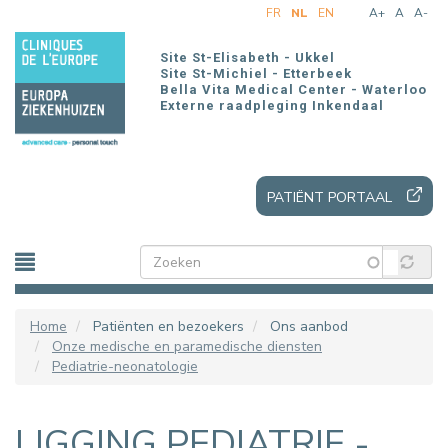
Overslaan
FR
NL
EN
A+
A
A-
en
naar
Site St-Elisabeth - Ukkel
de
Site St-Michiel - Etterbeek
Bella Vita Medical Center - Waterloo
inhoud
Externe raadpleging Inkendaal
gaan
PATIËNT PORTAAL
Home
Patiënten en bezoekers
Ons aanbod
Onze medische en paramedische diensten
Pediatrie-neonatologie
LIGGING PEDIATRIE -