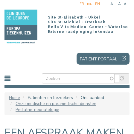
Overslaan
FR
NL
EN
A+
A
A-
en
naar
Site St-Elisabeth - Ukkel
de
Site St-Michiel - Etterbeek
Bella Vita Medical Center - Waterloo
inhoud
Externe raadpleging Inkendaal
gaan
PATIËNT PORTAAL
Home
Patiënten en bezoekers
Ons aanbod
Onze medische en paramedische diensten
Pediatrie-neonatologie
EEN AFSPRAAK MAKEN