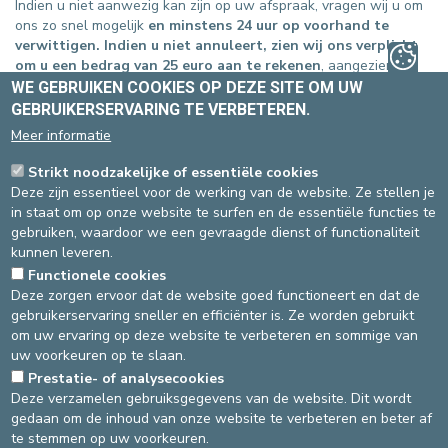
Indien u niet aanwezig kan zijn op uw afspraak, vragen wij u om
ons zo snel mogelijk
en minstens 24 uur op voorhand te
verwittigen. Indien u niet annuleert, zien wij ons verplicht
om u een bedrag van 25 euro aan te rekenen
, aangezien de
afspraak aan geen andere patiënt meer kan worden voorgesteld
WE GEBRUIKEN COOKIES OP DEZE SITE OM UW
en dus verloren is voor iedereen.
GEBRUIKERSERVARING TE VERBETEREN.
Meer informatie
U kan uw afspraak annuleren :
SITE ST-ELISABETH
Strikt noodzakelijke of essentiële cookies
Deze zijn essentieel voor de werking van de website. Ze stellen je
via de mail dat u ontving toen u uw online afspraak maakte
in staat om op onze website te surfen en de essentiële functies te
of door
ons formulier
in te vullen
gebruiken, waardoor we een gevraagde dienst of functionaliteit
of per telefoon op 02-614 27 53
kunnen leveren.
SITE ST-MICHIEL
Functionele cookies
via de mail dat u ontving toen u uw online afspraak maakte
Deze zorgen ervoor dat de website goed functioneert en dat de
of door
ons formulier
in te vullen
gebruikerservaring sneller en efficiënter is. Ze worden gebruikt
of per telefoon op 02-614 37 53
om uw ervaring op deze website te verbeteren en sommige van
uw voorkeuren op te slaan.
Prestatie- of analysecookies
Bron
: Afdeling Administratie -
Laatste update
: 24/08/2021
Deze verzamelen gebruiksgegevens van de website. Dit wordt
gedaan om de inhoud van onze website te verbeteren en beter af
te stemmen op uw voorkeuren.