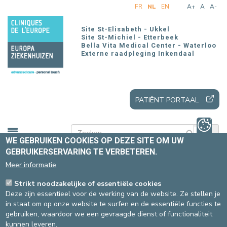
Overslaan
FR
NL
EN
A+
A
A-
en
naar
Site St-Elisabeth - Ukkel
de
Site St-Michiel - Etterbeek
Bella Vita Medical Center - Waterloo
inhoud
Externe raadpleging Inkendaal
gaan
PATIËNT PORTAAL
WE GEBRUIKEN COOKIES OP DEZE SITE OM UW
GEBRUIKERSERVARING TE VERBETEREN.
Meer informatie
Home
Patiënten en bezoekers
Ons aanbod
Onze zorgeenheden
Pediatrie
Strikt noodzakelijke of essentiële cookies
Deze zijn essentieel voor de werking van de website. Ze stellen je
in staat om op onze website te surfen en de essentiële functies te
LIGGING PEDIATRIE
gebruiken, waardoor we een gevraagde dienst of functionaliteit
kunnen leveren.