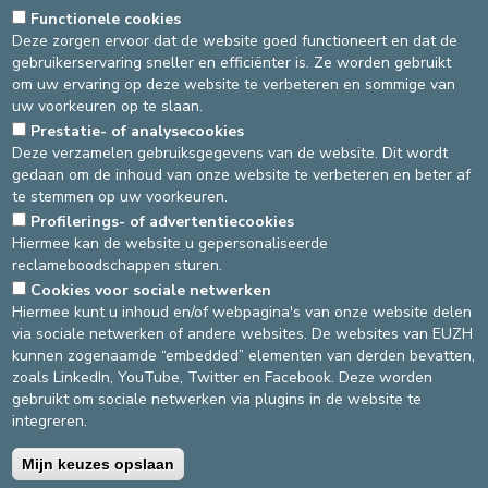
Functionele cookies
HET TEAM
BEZOEKUREN
LIGGING
Deze zorgen ervoor dat de website goed functioneert en dat de
gebruikerservaring sneller en efficiënter is. Ze worden gebruikt
om uw ervaring op deze website te verbeteren en sommige van
HET VERBLIJF VOORBEREIDEN
HET VERBLIJF
uw voorkeuren op te slaan.
De dienst Pediatrie bevindt zich op de 2e verdieping van de site
Prestatie- of analysecookies
Deze verzamelen gebruiksgegevens van de website. Dit wordt
St-Elisabeth.
gedaan om de inhoud van onze website te verbeteren en beter af
te stemmen op uw voorkeuren.
Bron
: Hoofdverpleegkundige Pediatrie -
Laatste update
:
Profilerings- of advertentiecookies
10/02/2020
Hiermee kan de website u gepersonaliseerde
reclameboodschappen sturen.
Cookies voor sociale netwerken
DEVELOP / REDUCE
Hiermee kunt u inhoud en/of webpagina's van onze website delen
via sociale netwerken of andere websites. De websites van EUZH
asbl Cliniques de l’Europe – Europa Ziekenhuizen vzw
kunnen zogenaamde “embedded” elementen van derden bevatten,
N° d’entreprise : 0432011571
zoals LinkedIn, YouTube, Twitter en Facebook. Deze worden
gebruikt om sociale netwerken via plugins in de website te
integreren.
Algemene gebruiksvoorwaarden
Privacybeleid
Mijn keuzes opslaan