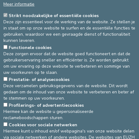
Meer informatie
SLAAPGENEESKUNDE
Strikt noodzakelijke of essentiële cookies
Deze zijn essentieel voor de werking van de website. Ze stellen je
in staat om op onze website te surfen en de essentiële functies te
ARTSEN
EEN AFSPRAAK MAKEN
LIGGING
gebruiken, waardoor we een gevraagde dienst of functionaliteit
kunnen leveren.
Functionele cookies
WAAR BEVINDT ZICH DE DIENST
Deze zorgen ervoor dat de website goed functioneert en dat de
SLAAPGENEESKUNDE?
gebruikerservaring sneller en efficiënter is. Ze worden gebruikt
om uw ervaring op deze website te verbeteren en sommige van
De dienst bevindt zich op de site St-Elisabeth (Ukkel).
uw voorkeuren op te slaan.
Voor de raadpleging, volg de route 123 vanag de inkomhal.
Prestatie- of analysecookies
Deze verzamelen gebruiksgegevens van de website. Dit wordt
Voor het slaaplaboratorium, het bevindt zich op de 5de
gedaan om de inhoud van onze website te verbeteren en beter af
verdieping in de eenheid 55.
te stemmen op uw voorkeuren.
Source
Medisch diensthoofd Slaapgeneeskunde
Profilerings- of advertentiecookies
Dernière modification
26/02/2025
Hiermee kan de website u gepersonaliseerde
reclameboodschappen sturen.
Cookies voor sociale netwerken
DEVELOP / REDUCE
Hiermee kunt u inhoud en/of webpagina's van onze website delen
via sociale netwerken of andere websites. De websites van EUZH
asbl Cliniques de l’Europe – Europa Ziekenhuizen vzw