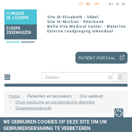
Overslaan
FR
NL
EN
A+
A
A-
en
naar
Site St-Elisabeth - Ukkel
de
Site St-Michiel - Etterbeek
Bella Vita Medical Center - Waterloo
inhoud
Externe raadpleging Inkendaal
gaan
PATIËNT PORTAAL
Home
Patiënten en bezoekers
Ons aanbod
Onze medische en paramedische diensten
Slaapgeneeskunde
WE GEBRUIKEN COOKIES OP DEZE SITE OM UW
LIGGING
GEBRUIKERSERVARING TE VERBETEREN.