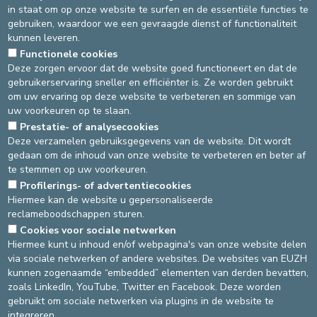
in staat om op onze website te surfen en de essentiële functies te
hopen dat deze stage ten volle zal bijdragen tot uw
gebruiken, waardoor we een gevraagde dienst of functionaliteit
professionele ontwikkeling! Nodig onze teams uit om u dagelijks
kunnen leveren.
feedback te geven over uw prestaties.
Functionele cookies
Als je stage niet verloopt zoals gepland, als je je ongemakkelijk
Deze zorgen ervoor dat de website goed functioneert en dat de
voelt, wacht dan niet te lang voordat je contact opneemt met de
gebruikerservaring sneller en efficiënter is. Ze worden gebruikt
verantwoordelijke
p.duval@euzh.be
.
om uw ervaring op deze website te verbeteren en sommige van
uw voorkeuren op te slaan.
Uw mening helpt ons onze stagebegeleiding te verbeteren. Aan
het einde van de stage vragen wij u om onze online
Prestatie- of analysecookies
Deze verzamelen gebruiksgegevens van de website. Dit wordt
tevredenheidsenquête in te vullen, in ruil waarvoor u uw
gedaan om de inhoud van onze website te verbeteren en beter af
eindevaluatie ontvangt.
te stemmen op uw voorkeuren.
Profilerings- of advertentiecookies
23/11/2023
Hiermee kan de website u gepersonaliseerde
reclameboodschappen sturen.
Cookies voor sociale netwerken
DEVELOP / REDUCE
Hiermee kunt u inhoud en/of webpagina's van onze website delen
via sociale netwerken of andere websites. De websites van EUZH
asbl Cliniques de l’Europe – Europa Ziekenhuizen vzw
kunnen zogenaamde “embedded” elementen van derden bevatten,
N° d’entreprise : 0432011571
zoals LinkedIn, YouTube, Twitter en Facebook. Deze worden
gebruikt om sociale netwerken via plugins in de website te
integreren.