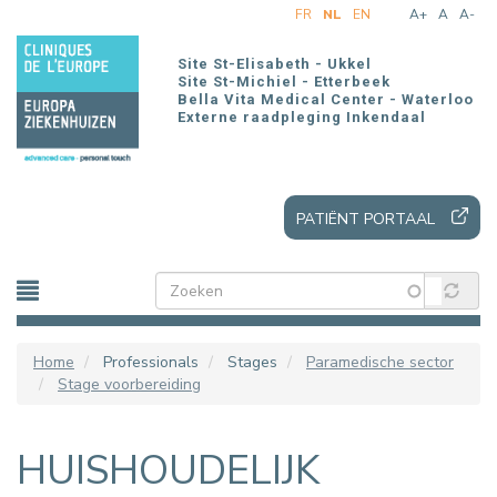
Overslaan
FR
NL
EN
A+
A
A-
en
naar
Site St-Elisabeth - Ukkel
de
Site St-Michiel - Etterbeek
Bella Vita Medical Center - Waterloo
inhoud
Externe raadpleging Inkendaal
gaan
PATIËNT PORTAAL
Home
Professionals
Stages
Paramedische sector
Stage voorbereiding
HUISHOUDELIJK