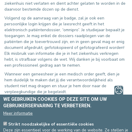
ziekenhuis niet verlaten en dient achter gelaten te worden in de
daarvoor bestemde dozen op de dienst.
Volgend op de aanvraag van je badge, zal je ook een
persoonlijke login krijgen die je leesrecht geeft in het
elektronisch patiëntendossier, “omnipro”. Je studiejaar bepaalt je
toegangen. Je mag enkel de dossiers raadplegen van de
patiënten die je toevertrouwd zijn, en in geen geval mag er enig
document afgedrukt, gefotokopieerd of gefotografeerd worden!
Elk misbruik van informatie die je in het ziekenhuis verkregen
hebt, is strafbaar volgens de wet. Wij danken je bij voorbaat om
een professioneel gedrag aan te nemen.
Wanneer een geneesheer je een medisch order geeft, dien je
hem duidelijk te maken dat jij die verantwoordelijkheid als
student niet mag dragen en stuur je hem door naar de
verpleegkundige die je begeleidt.
WE GEBRUIKEN COOKIES OP DEZE SITE OM UW
13. VERWACHTINGEN
GEBRUIKERSERVARING TE VERBETEREN.
Meer informatie
We wensen dat deze stage voor jou een kans is om je
vaardigheden te ontwikkelen in een boeiende, motiverende,
Strikt noodzakelijke of essentiële cookies
professionele en creatieve werkomgeving. Aarzel niet om vragen
Deze zijn essentieel voor de werking van de website. Ze stellen je
te stellen en gebruik te maken van alle leermogelijkheden. Wij