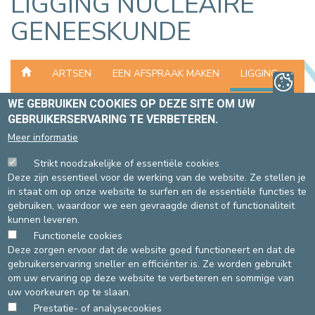
LIGGING NUCLEAIRE
GENEESKUNDE
ARTSEN
EEN AFSPRAAK MAKEN
LIGGING
WE GEBRUIKEN COOKIES OP DEZE SITE OM UW
ONDERZOEKEN EN BEHANDELINGEN
GEBRUIKERSERVARING TE VERBETEREN.
Meer informatie
WAAR VINDT U DE DIENST NUCLEAIRE
Strikt noodzakelijke of essentiële cookies
GENEESKUNDE?
Deze zijn essentieel voor de werking van de website. Ze stellen je
in staat om op onze website te surfen en de essentiële functies te
gebruiken, waardoor we een gevraagde dienst of functionaliteit
SITE ST-ELISABETH
SITE ST-MICHIEL
kunnen leveren.
Functionele cookies
Vanaf de rode muur, neem
Volg de lijn licht blauw F,
Deze zorgen ervoor dat de website goed functioneert en dat de
de lift naar -2 en volg de
neem de lift naar -2 en volg
gebruikerservaring sneller en efficiënter is. Ze worden gebruikt
weg 430.
de panelen "nucleaire
om uw ervaring op deze website te verbeteren en sommige van
geneeskunde".
uw voorkeuren op te slaan.
Prestatie- of analysecookies