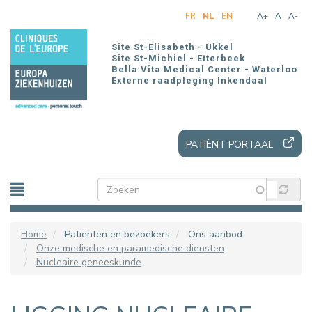
Overslaan
FR
NL
EN
A+
A
A-
en
naar
Site St-Elisabeth - Ukkel
de
Site St-Michiel - Etterbeek
Bella Vita Medical Center - Waterloo
inhoud
Externe raadpleging Inkendaal
gaan
PATIËNT PORTAAL
Home
Patiënten en bezoekers
Ons aanbod
Onze medische en paramedische diensten
Nucleaire geneeskunde