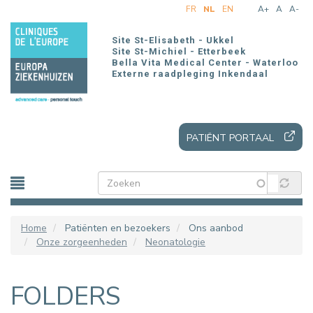
Overslaan
FR
NL
EN
A+
A
A-
en
naar
Site St-Elisabeth - Ukkel
de
Site St-Michiel - Etterbeek
Bella Vita Medical Center - Waterloo
inhoud
Externe raadpleging Inkendaal
gaan
PATIËNT PORTAAL
Home
Patiënten en bezoekers
Ons aanbod
Onze zorgeenheden
Neonatologie
FOLDERS