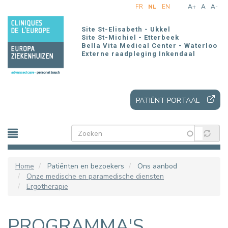
Overslaan
FR
NL
EN
A+
A
A-
en
naar
Site St-Elisabeth - Ukkel
de
Site St-Michiel - Etterbeek
Bella Vita Medical Center - Waterloo
inhoud
Externe raadpleging Inkendaal
gaan
PATIËNT PORTAAL
Home
Patiënten en bezoekers
Ons aanbod
Onze medische en paramedische diensten
Ergotherapie
PROGRAMMA'S,