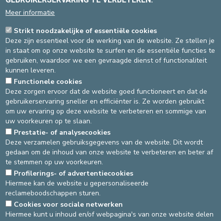
de patiënt ...)
Meer informatie
Bevordering van het motorisch herstel van de onderste en
bovenste ledematen om optimale onafhankelijkheid bij de
Strikt noodzakelijke of essentiële cookies
dagelijkse activiteiten mogelijk te maken.
Deze zijn essentieel voor de werking van de website. Ze stellen je
Bevordering van zelfstandig lopen of zelfstandige
in staat om op onze website te surfen en de essentiële functies te
verplaatsingen (belasting, proprioceptie, wandelroute, …)
gebruiken, waardoor we een gevraagde dienst of functionaliteit
Bevordering van overdracht
kunnen leveren.
Bevordering van het herstel van de gewrichtsamplitudes
Functionele cookies
Situationele oefening van activiteiten uit het dagelijks leven
Deze zorgen ervoor dat de website goed functioneert en dat de
(AVJ)
gebruikerservaring sneller en efficiënter is. Ze worden gebruikt
Therapeutische educatie
om uw ervaring op deze website te verbeteren en sommige van
Preventie- en inrichtingsadviezen (AT)
uw voorkeuren op te slaan.
Herstel van de fijne motoriek
Prestatie- of analysecookies
Herstel van de oppervlakkige en proprioceptieve gevoeligheid
Deze verzamelen gebruiksgegevens van de website. Dit wordt
(behendigheid, coördinatie, ...)
gedaan om de inhoud van onze website te verbeteren en beter af
Uithoudingsvermogen
te stemmen op uw voorkeuren.
Rugschool
Profilerings- of advertentiecookies
Source
Ergotherapie
Dernière modification
03/09/2024
Hiermee kan de website u gepersonaliseerde
reclameboodschappen sturen.
Cookies voor sociale netwerken
DEVELOP / REDUCE
Hiermee kunt u inhoud en/of webpagina's van onze website delen