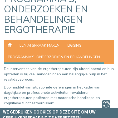
ONDERZOEKEN EN
BEHANDELINGEN
ERGOTHERAPIE
EEN AFSPRAAK MAKEN
LIGGING
PROGRAMMA'S, ONDERZOEKEN EN BEHANDELINGEN
De interventies van de ergotherapeuten zijn uiteenlopend en hun
optreden is bij veel aandoeningen een belangrijke hulp in het
revalidatieproces.
Door middel van situationele oefeningen in het kader van
dagelijkse en professionele activiteiten revalideren
ergotherapeuten patiënten met motorische handicaps en
cognitieve functiestoornissen:
Preoperatieve en postoperatieve beoordelingen en evaluaties
WE GEBRUIKEN COOKIES OP DEZE SITE OM UW
(aangeven van risicosituaties, analyse van de omgeving van
GEBRUIKERSERVARING TE VERBETEREN.