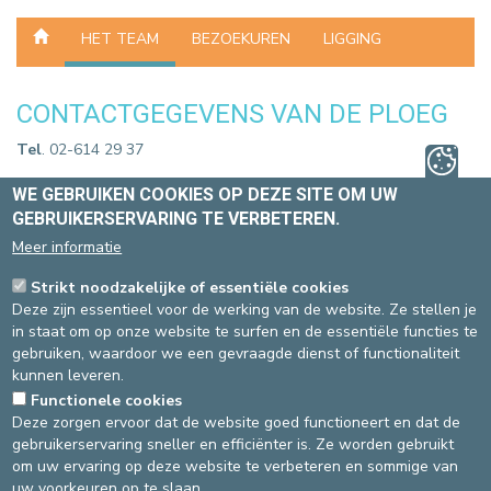
HET TEAM
BEZOEKUREN
LIGGING
CONTACTGEGEVENS VAN DE PLOEG
Tel
. 02-614 29 37
VERANTWOORDELIJKE NURSING
WE GEBRUIKEN COOKIES OP DEZE SITE OM UW
GEBRUIKERSERVARING TE VERBETEREN.
Mevr. BRENARD Christine
Meer informatie
Diensthoofd
Strikt noodzakelijke of essentiële cookies
HET TEAM
Deze zijn essentieel voor de werking van de website. Ze stellen je
in staat om op onze website te surfen en de essentiële functies te
Ons team is als volgt samengesteld:
gebruiken, waardoor we een gevraagde dienst of functionaliteit
Artsen:
kunnen leveren.
Dr Fournier: diensthoofd Geriatrie
Functionele cookies
Dr Leonard: geriater
Deze zorgen ervoor dat de website goed functioneert en dat de
1 hoofdverpleegkundige
gebruikerservaring sneller en efficiënter is. Ze worden gebruikt
17verpleegkundigen
om uw ervaring op deze website te verbeteren en sommige van
3 verpleeghulpen
uw voorkeuren op te slaan.