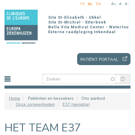
Overslaan
FR
NL
EN
A+
A
A-
en
naar
Site St-Elisabeth - Ukkel
de
Site St-Michiel - Etterbeek
Bella Vita Medical Center - Waterloo
inhoud
Externe raadpleging Inkendaal
gaan
PATIËNT PORTAAL
Home
Patiënten en bezoekers
Ons aanbod
Onze zorgeenheden
E37 (geriatrie)
HET TEAM E37