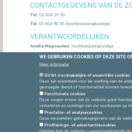
CONTACTGEGEVENS VAN DE Z
Tel.
02-614 29 30
Tel
. 02-614 90 30 (hoofdverpleegkundige)
VERANTWOORDELIJKEN
Amélie Magnaudeix
, hoofdverpleegkundige
Dr Ronny Roelants
, verantwoordelijk arts (pneumol
WE GEBRUIKEN COOKIES OP DEZE SITE 
Dr Dominique Verhulst
, oncoloog
Meer informatie
Strikt noodzakelijke of essentiële cookies
Deze zijn essentieel voor de werking van de webs
07/03/2023
gevraagde dienst of functionaliteit kunnen levere
Functionele cookies
Deze zorgen ervoor dat de website goed function
asbl Cliniques de l’Europe – Europa Ziekenhuizen 
verbeteren en sommige van uw voorkeuren op te
N° d’entreprise : 0432011571
Prestatie- of analysecookies
Deze verzamelen gebruiksgegevens van de websi
Profilerings- of advertentiecookies
Hiermee kan de website u gepersonaliseerde re