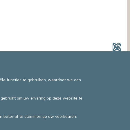
OMBUDSDIENST (PATIËNTENRECHTEN)
ANDERE SECTOREN
JURIDISCHE DIENST
EN
PASTORALE DIENST, SPIRITUELE
BEGELEIDING
SOCIALE DIENST
iële functies te gebruiken, waardoor we een
n gebruikt om uw ervaring op deze website te
Privacybeleid
©2025 Europa Ziekenhuizen
n beter af te stemmen op uw voorkeuren.
Contactgegevens
Facturatievoorwaarden