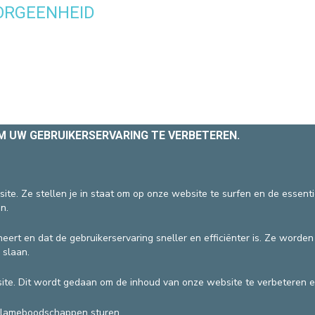
ORGEENHEID
EEN PATIËNT CONTACTEREN
VERTREK
PATIËNTENADMINISTRATIE & FACTUR
HOSPITALISATIE
oog)
OM UW GEBRUIKERSERVARING TE VERBETEREN.
ite. Ze stellen je in staat om op onze website te surfen en de essent
n.
DEVELOP / REDUCE
eert en dat de gebruikerservaring sneller en efficiënter is. Ze worde
vzw
 slaan.
Algemene gebruiksvoorwaarden
te. Dit wordt gedaan om de inhoud van onze website te verbeteren e
clameboodschappen sturen.