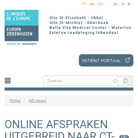
Overslaan
FR
NL
EN
A+
A
A-
en
naar
Site St-Elisabeth - Ukkel
de
Site St-Michiel - Etterbeek
Bella Vita Medical Center - Waterloo
inhoud
Externe raadpleging Inkendaal
gaan
PATIËNT PORTAAL
Home
All news
ONLINE AFSPRAKEN
UITGEBREID NAAR CT-