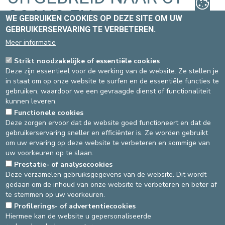
SCANS EN
WE GEBRUIKEN COOKIES OP DEZE SITE OM UW
GEBRUIKERSERVARING TE VERBETEREN.
MAMMOGRAFIEËN
Meer informatie
Strikt noodzakelijke of essentiële cookies
Nieuw! Maak online een afspraak voor
Deze zijn essentieel voor de werking van de website. Ze stellen je
uw CT-scans en mammografieën
in staat om op onze website te surfen en de essentiële functies te
Na de invoering van online afspraken
gebruiken, waardoor we een gevraagde dienst of functionaliteit
voor onze MRI-scans, zijn we verheugd u
kunnen leveren.
te kunnen meedelen dat we deze
Functionele cookies
mogelijkheid nu ook uitbreiden naar CT-scans en
Deze zorgen ervoor dat de website goed functioneert en dat de
mammografieën!
gebruikerservaring sneller en efficiënter is. Ze worden gebruikt
om uw ervaring op deze website te verbeteren en sommige van
Voortaan kunt u afspraken voor uw MRI-scans, CT-scans en
uw voorkeuren op te slaan.
mammografieën op de dienst Radiologie rechtstreeks online
maken, eenvoudig en met slechts enkele muisklikken.
Prestatie- of analysecookies
Deze verzamelen gebruiksgegevens van de website. Dit wordt
U kunt reserveren door op deze link te klikken.
gedaan om de inhoud van onze website te verbeteren en beter af
te stemmen op uw voorkeuren.
Deze nieuwe optie voor online afspraken biedt u meer flexibiliteit
en snelheid in uw zorgtraject.
Profilerings- of advertentiecookies
Hiermee kan de website u gepersonaliseerde