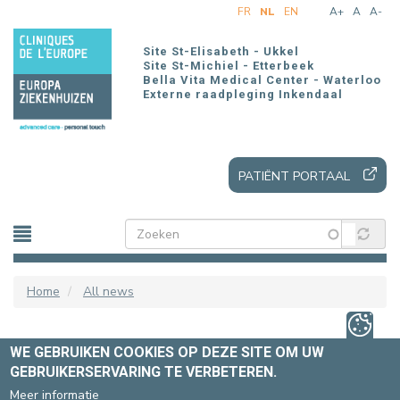
Overslaan
FR
NL
EN
A+
A
A-
en
naar
Site St-Elisabeth - Ukkel
de
Site St-Michiel - Etterbeek
Bella Vita Medical Center - Waterloo
inhoud
Externe raadpleging Inkendaal
gaan
PATIËNT PORTAAL
Home
All news
NIEUW! MAAK UW
WE GEBRUIKEN COOKIES OP DEZE SITE OM UW
GEBRUIKERSERVARING TE VERBETEREN.
AFSPRAKEN VOOR MRI-
Meer informatie