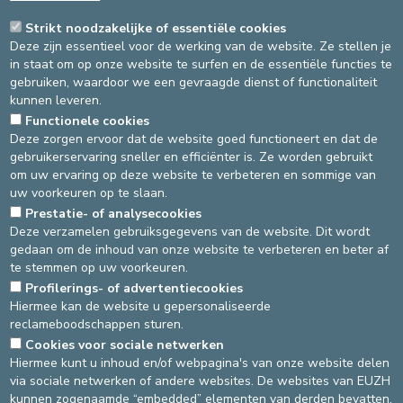
ONDERZOEKEN IN DE
Strikt noodzakelijke of essentiële cookies
Deze zijn essentieel voor de werking van de website. Ze stellen je
RADIOLOGIE ONLINE
in staat om op onze website te surfen en de essentiële functies te
gebruiken, waardoor we een gevraagde dienst of functionaliteit
kunnen leveren.
Wij zijn verheugd de toegankelijkheid van
Functionele cookies
onze diensten verder te verbeteren!
Deze zorgen ervoor dat de website goed functioneert en dat de
Voortaan kunnen afspraken voor uw
gebruikerservaring sneller en efficiënter is. Ze worden gebruikt
MRI-onderzoeken in de Radiologie
om uw ervaring op deze website te verbeteren en sommige van
rechtstreeks online worden gemaakt,
uw voorkeuren op te slaan.
eenvoudig en in slechts enkele klikken.
Prestatie- of analysecookies
Deze verzamelen gebruiksgegevens van de website. Dit wordt
gedaan om de inhoud van onze website te verbeteren en beter af
U kunt een afspraak maken via deze link.
te stemmen op uw voorkeuren.
Deze nieuwe mogelijkheid om online afspraken te maken biedt u
meer flexibiliteit en snelheid in uw zorgtraject.
Profilerings- of advertentiecookies
Hiermee kan de website u gepersonaliseerde
reclameboodschappen sturen.
Cookies voor sociale netwerken
DEVELOP / REDUCE
Hiermee kunt u inhoud en/of webpagina's van onze website delen
via sociale netwerken of andere websites. De websites van EUZH
asbl Cliniques de l’Europe – Europa Ziekenhuizen vzw
kunnen zogenaamde “embedded” elementen van derden bevatten,
N° d’entreprise : 0432011571