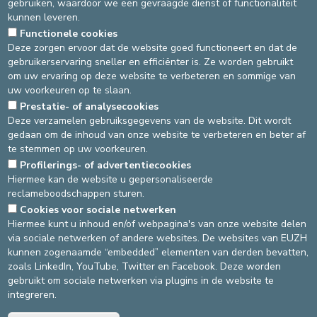
Tijdens de sessie wordt een lichte maaltijd (boterhammen)
gebruiken, waardoor we een gevraagde dienst of functionaliteit
aangeboden om het comfort van de patiënten te verhogen.
kunnen leveren.
Functionele cookies
Waar kunt u terecht voor avonddialyse in Brussel?
Deze zorgen ervoor dat de website goed functioneert en dat de
Europa Ziekenhuizen – site St-Elisabeth – De Frélaan 206 – 1180
gebruikerservaring sneller en efficiënter is. Ze worden gebruikt
Ukkel (Brussel)
om uw ervaring op deze website te verbeteren en sommige van
uw voorkeuren op te slaan.
Vlot bereikbaar met de wagen en parking beschikbaar.
Prestatie- of analysecookies
Contact secretariaat Dialyse
: 02-614 21 70.
Deze verzamelen gebruiksgegevens van de website. Dit wordt
gedaan om de inhoud van onze website te verbeteren en beter af
Met deze nieuwe avonddialysedienst in Brussel bevestigen de
te stemmen op uw voorkeuren.
Europa Ziekenhuizen hun engagement om innovatieve,
toegankelijke en patiëntgerichte zorg aan te bieden, afgestemd
Profilerings- of advertentiecookies
op de reële behoeften van patiënten.
Hiermee kan de website u gepersonaliseerde
reclameboodschappen sturen.
Cookies voor sociale netwerken
DEVELOP / REDUCE
Hiermee kunt u inhoud en/of webpagina's van onze website delen
via sociale netwerken of andere websites. De websites van EUZH
asbl Cliniques de l’Europe – Europa Ziekenhuizen vzw
kunnen zogenaamde “embedded” elementen van derden bevatten,
N° d’entreprise : 0432011571
zoals LinkedIn, YouTube, Twitter en Facebook. Deze worden
gebruikt om sociale netwerken via plugins in de website te
integreren.
Algemene gebruiksvoorwaarden
Privacybeleid