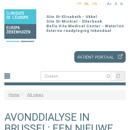
Overslaan
FR
NL
EN
A+
A
A-
en
naar
Site St-Elisabeth - Ukkel
de
Site St-Michiel - Etterbeek
Bella Vita Medical Center - Waterloo
inhoud
Externe raadpleging Inkendaal
gaan
PATIËNT PORTAAL
Home
All news
AVONDDIALYSE IN
BRUSSEL: EEN NIEUWE