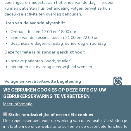
openingsuren, meestal aan het einde van de dag. Hierdoor
kunnen patiënten hun behandeling volgen terwijl ze hun
dagelijkse activiteiten overdag behouden.
Uren van de avonddialyseshift
Onthaal: tussen 17.00 en 18.00 uur
Einde van de sessies: tussen 21.00 en 22.00 uur
Beschikbare dagen: dinsdag, donderdag en zondag
Deze formule is bijzonder geschikt voor:
actieve patiënten (werk, studies)
personen die overdag meer vrijheid wensen
Veilige en kwaliteitsvolle begeleiding
WE GEBRUIKEN COOKIES OP DEZE SITE OM UW
Het dialysecentrum van de Europa Ziekenhuizen in Ukkel
garandeert een kwaliteitsvolle begeleiding dankzij:
GEBRUIKERSERVARING TE VERBETEREN.
Meer informatie
2 toegewijde verpleegkundigen
Maximum 8 patiënten per sessie
Strikt noodzakelijke of essentiële cookies
Persoonlijke opvolging in een kleinschalige en aangename
Deze zijn essentieel voor de werking van de website. Ze stellen je
omgeving
in staat om op onze website te surfen en de essentiële functies te