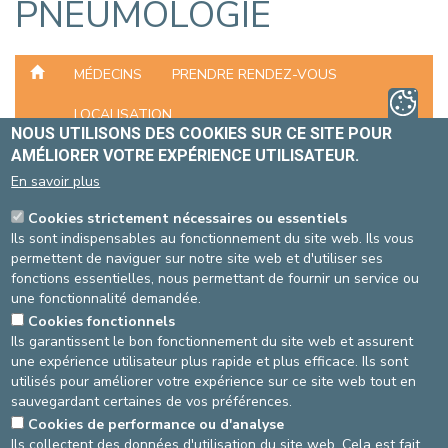
PNEUMOLOGIE
MÉDECINS
PRENDRE RENDEZ-VOUS
LOCALISATION
NOUS UTILISONS DES COOKIES SUR CE SITE POUR
AMÉLIORER VOTRE EXPÉRIENCE UTILISATEUR.
OÙ TROUVER LE SERVICE DE
En savoir plus
PNEUMOLOGIE ?
Cookies strictement nécessaires ou essentiels
Ils sont indispensables au fonctionnement du site web. Ils vous
permettent de naviguer sur notre site web et d'utiliser ses
SITE STE-ELISABETH
SITE ST-MICHEL
fonctions essentielles, nous permettant de fournir un service ou
une fonctionnalité demandée.
À partir du hall d'entrée,
À partir du hall d'entrée,
Cookies fonctionnels
suivre la route 123.
suivre la ligne bleue.
Ils garantissent le bon fonctionnement du site web et assurent
une expérience utilisateur plus rapide et plus efficace. Ils sont
utilisés pour améliorer votre expérience sur ce site web tout en
sauvegardant certaines de vos préférences.
Cookies de performance ou d'analyse
Ils collectent des données d'utilisation du site web. Cela est fait
Source
: Équipe Médecine interne -
Dernière mise-à-jour
: