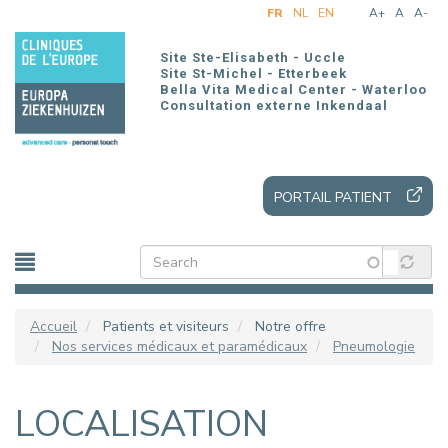
Aller
FR
NL
EN
A+
A
A-
au
contenu
Site Ste-Elisabeth - Uccle
principal
Site St-Michel - Etterbeek
Bella Vita Medical Center - Waterloo
Consultation externe Inkendaal
PORTAIL PATIENT
Accueil
Patients et visiteurs
Notre offre
Nos services médicaux et paramédicaux
Pneumologie
LOCALISATION