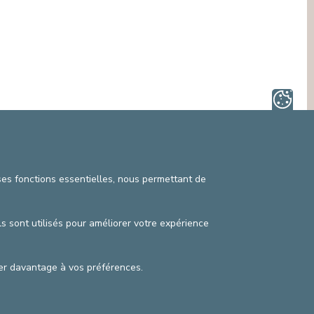
MÉDIATION INTERCULTURELLE
SECTEURS NON LIÉS AUX SOINS
SERVICE DE MÉDIATION (DROITS DU
PATIENT)
SERVICE JURIDIQUE
SERVICE PASTORAL, ACCOMPAGNEMENT
SPIRITUEL
SERVICE SOCIAL
 ses fonctions essentielles, nous permettant de
ls sont utilisés pour améliorer votre expérience
pter davantage à vos préférences.
itique vie privée
©2025 Cliniques de l’Europe