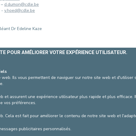
 –
d.dumon@cdle.be
CONTACTER UN PATIENT
e -
v.hoed@cdle.be
DÉPART
FACTURE HOSPITALISATION
léant Dr Edeline Kaze
ITE POUR AMÉLIORER VOTRE EXPÉRIENCE UTILISATEUR.
iels
 web. Ils vous permettent de naviguer sur notre site web et d'utiliser
e.
b et assurent une expérience utilisateur plus rapide et plus efficace. I
tion
17/02/2026
de vos préférences.
AGRANDIR / RÉDUIRE
web. Cela est fait pour améliorer le contenu de notre site web et l'ada
vzw
Conditions générales d'utilisation
Pol
messages publicitaires personnalisés.