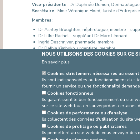
Vice-présidente
: Dr Daphnée Dumon, Dermatologue
PRESSE & COMMUNICATION
Secrétaire
: Mme Véronique Hoed, Juriste d'Entrepris
Membres
:
Dr Ashley Broughton, néphrologue, membre - supp
Dr Litke Rachel - suppléant Dr Marc Léonard
Ingrid Deschrijver, pharmacie, membre
Dr Dalhia Kimboko, urgentiste, membre
NOUS UTILISONS DES COOKIES SUR CE S
Dr Christian Moulart, gynécologue, membre
Bénédicte Morimont, pastorale
En savoir plus
Sandrine Van Wilderode, nursing, membre
Françoise Savage, nursing urgence, membre
Cookies strictement nécessaires ou essent
Dr Anne-Sophie Schwab, urgentiste, membre
Ils sont indispensables au fonctionnement du site
Dr Vincent Collin, soins intensifs
fournir un service ou une fonctionnalité demandé
Dr Frederico Verna, gastro-entérologie
Cookies fonctionnels
Ils garantissent le bon fonctionnement du site we
Source
Service Communication
Dernière modifica
sur ce site web tout en sauvegardant certaines 
Cookies de performance ou d'analyse
Ils collectent des données d'utilisation du site 
Cookies de profilage ou publicitaires
asbl Cliniques de l’Europe – Europa Ziekenhuizen 
Ils permettent au site web de vous envoyer des 
N° d’entreprise : 0432011571
Cookies de réseaux sociaux