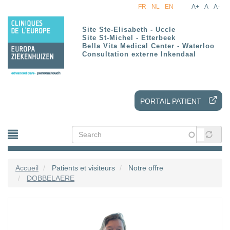
FR
NL
EN
A+
A
A-
Aller
au
contenu
Site Ste-Elisabeth - Uccle
Site St-Michel - Etterbeek
principal
Bella Vita Medical Center - Waterloo
Consultation externe Inkendaal
PORTAIL PATIENT
Accueil
Patients et visiteurs
Notre offre
DOBBELAERE