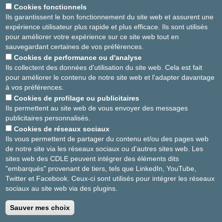
Cookies fonctionnels
Soins palliatifs
Pas de RDV en ligne
Ils garantissent le bon fonctionnement du site web et assurent une
02-614 39 40
expérience utilisateur plus rapide et plus efficace. Ils sont utilisés
Site Ste-Elisabeth
pour améliorer votre expérience sur ce site web tout en
Fin de vie
PRENDRE RDV EN
sauvegardant certaines de vos préférences.
LIGNE
Cookies de performance ou d'analyse
Ils collectent des données d'utilisation du site web. Cela est fait
02-614 27 49
pour améliorer le contenu de notre site web et l'adapter davantage
à vos préférences.
Cookies de profilage ou publicitaires
AGRANDIR / RÉDUIRE
Ils permettent au site web de vous envoyer des messages
publicitaires personnalisés.
asbl Cliniques de l’Europe – Europa Ziekenhuizen vzw
Cookies de réseaux sociaux
N° d’entreprise : 0432011571
Ils vous permettent de partager du contenu et/ou des pages web
de notre site via les réseaux sociaux ou d'autres sites web. Les
sites web des CDLE peuvent intégrer des éléments dits
"embarqués" provenant de tiers, tels que LinkedIn, YouTube,
Conditions générales d'utilisation
Twitter et Facebook. Ceux-ci sont utilisés pour intégrer les réseaux
sociaux au site web via des plugins.
Politique vie privée
Sauver mes choix
©2025 Cliniques de l’Europe