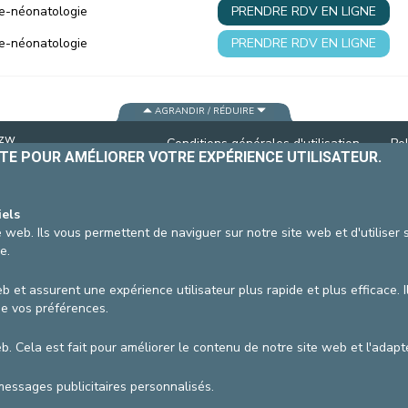
ie-néonatologie
PRENDRE RDV EN LIGNE
CONTACTER UN PATIENT
DÉPART
ie-néonatologie
PRENDRE RDV EN LIGNE
FACTURE HOSPITALISATION
AGRANDIR / RÉDUIRE
vzw
Conditions générales d'utilisation
Pol
ITE POUR AMÉLIORER VOTRE EXPÉRIENCE UTILISATEUR.
Coor
iels
 web. Ils vous permettent de naviguer sur notre site web et d'utiliser
e.
b et assurent une expérience utilisateur plus rapide et plus efficace. I
de vos préférences.
web. Cela est fait pour améliorer le contenu de notre site web et l'ada
messages publicitaires personnalisés.