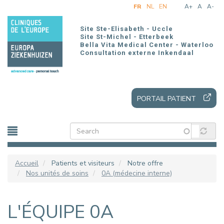
Aller
FR
NL
EN
A+
A
A-
au
contenu
Site Ste-Elisabeth - Uccle
principal
Site St-Michel - Etterbeek
Bella Vita Medical Center - Waterloo
Consultation externe Inkendaal
PORTAIL PATIENT
Accueil
Patients et visiteurs
Notre offre
Nos unités de soins
0A (médecine interne)
L'ÉQUIPE 0A