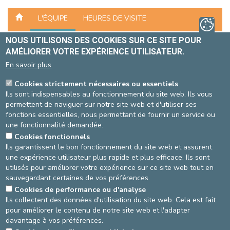
L'ÉQUIPE
HEURES DE VISITE
NOUS UTILISONS DES COOKIES SUR CE SITE POUR
COORDONNÉES DE L'ÉQUIPE
AMÉLIORER VOTRE EXPÉRIENCE UTILISATEUR.
En savoir plus
COORDONNÉES DE CONTACT DE
Cookies strictement nécessaires ou essentiels
L’UNITÉ
Ils sont indispensables au fonctionnement du site web. Ils vous
permettent de naviguer sur notre site web et d'utiliser ses
T. de l’unité
: 02-614 39 20
fonctions essentielles, nous permettant de fournir un service ou
une fonctionnalité demandée.
RESPONSABLE INFIRMIER
Cookies fonctionnels
Ils garantissent le bon fonctionnement du site web et assurent
Photo
Nom
Prénom
Fonction
une expérience utilisateur plus rapide et plus efficace. Ils sont
utilisés pour améliorer votre expérience sur ce site web tout en
VANDER SNICKT
Patricia
Infirmière-en-chef
sauvegardant certaines de vos préférences.
Cookies de performance ou d'analyse
Ils collectent des données d'utilisation du site web. Cela est fait
pour améliorer le contenu de notre site web et l'adapter
davantage à vos préférences.