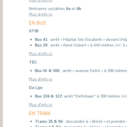
Plus d’info ici
Itinéraires cyclables
6a
et
6b
Plus d’info ici
EN BUS
STIB
Bus 41
: arrêt « Hôpital Ste-Elisabeth » devant l’hô
Bus 38
: arrêt « René Gobert » à 440 mètres (+/- 5
Plus d’info ici
TEC
Bus W & 365
: arrêt « avenue Defré » à 380 mètres
Plus d'info ici
De Lijn
Bus 136 & 137:
arrêt "Defrélaan" à 380 mètres (+/-
Plus d'info ici
EN TRAM
Trams 25 & 94
: descendre à « Brésil » et prendre 