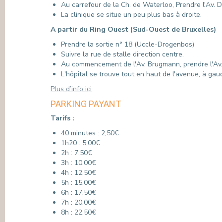
Au carrefour de la Ch. de Waterloo, Prendre l'Av. D
La clinique se situe un peu plus bas à droite.
A partir du Ring Ouest (Sud-Ouest de Bruxelles)
Prendre la sortie n° 18 (Uccle-Drogenbos)
Suivre la rue de stalle direction centre.
Au commencement de l'Av. Brugmann, prendre l'Av.
L'hôpital se trouve tout en haut de l'avenue, à gau
Plus d’info ici
PARKING PAYANT
Tarifs :
40 minutes : 2,50€
1h20 : 5,00€
2h : 7,50€
3h : 10,00€
4h : 12,50€
5h : 15,00€
6h : 17,50€
7h : 20,00€
8h : 22,50€