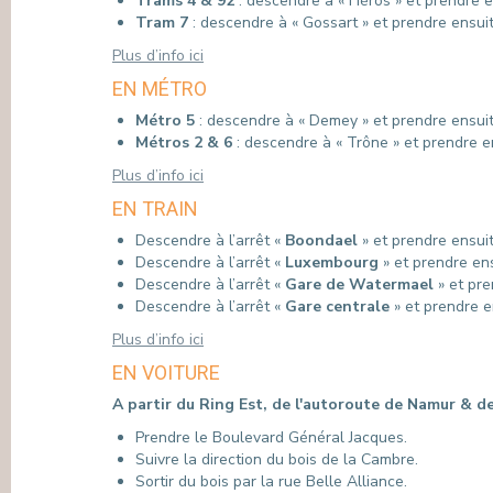
Trams 4 & 92
: descendre à « Héros » et prendre e
Tram 7
: descendre à « Gossart » et prendre ensuit
Plus d’info ici
EN MÉTRO
Métro 5
: descendre à « Demey » et prendre ensuite
Métros 2 & 6
: descendre à « Trône » et prendre en
Plus d’info ici
EN TRAIN
Descendre à l’arrêt «
Boondael
» et prendre ensuit
Descendre à l’arrêt «
Luxembourg
» et prendre ens
Descendre à l’arrêt «
Gare de Watermael
» et pre
Descendre à l’arrêt «
Gare centrale
» et prendre e
Plus d’info ici
EN VOITURE
A partir du Ring Est, de l'autoroute de Namur & d
Prendre le Boulevard Général Jacques.
Suivre la direction du bois de la Cambre.
Sortir du bois par la rue Belle Alliance.