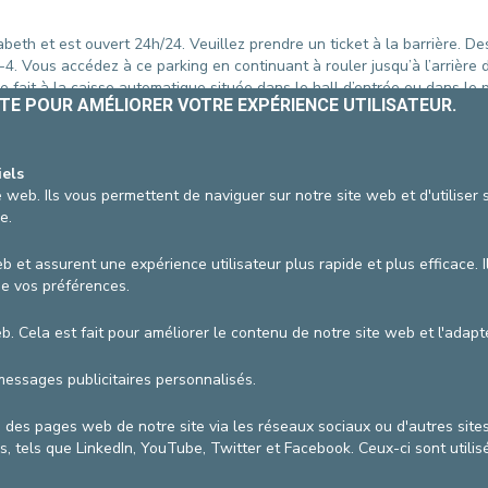
sabeth et est ouvert 24h/24. Veuillez prendre un ticket à la barrière.
t -4. Vous accédez à ce parking en continuant à rouler jusqu’à l’arrièr
e fait à la caisse automatique située dans le hall d’entrée ou dans le
ITE POUR AMÉLIORER VOTRE EXPÉRIENCE UTILISATEUR.
 lundi et mardi de 11 à 15h.
s arrêter brièvement à l’entrée principale.
iels
 web. Ils vous permettent de naviguer sur notre site web et d'utiliser
e.
rée.
réduite se situent à côté des ascenseurs.
réception de l’hôpital, aux ascenseurs du parking souterrain et aux urg
b et assurent une expérience utilisateur plus rapide et plus efficace. I
de vos préférences.
web. Cela est fait pour améliorer le contenu de notre site web et l'ada
tion
08/07/2026
messages publicitaires personnalisés.
AGRANDIR / RÉDUIRE
u des pages web de notre site via les réseaux sociaux ou d'autres sit
, tels que LinkedIn, YouTube, Twitter et Facebook. Ceux-ci sont utilis
vzw
Conditions générales d'utilisation
Pol