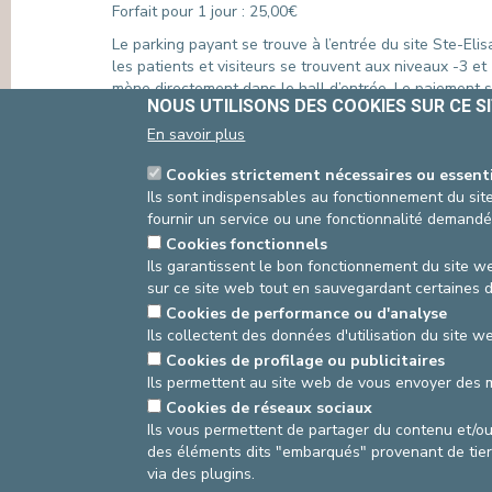
Forfait pour 1 jour : 25,00€
Le parking payant se trouve à l’entrée du site Ste-Eli
les patients et visiteurs se trouvent aux niveaux -3 e
mène directement dans le hall d’entrée. Le paiement s
NOUS UTILISONS DES COOKIES SUR CE S
du parking, celui-ci est difficilement accessible le
En savoir plus
Pour déposer ou reprendre un patient, vous pouvez vou
Cookies strictement nécessaires ou essent
PERSONNES À MOBILITÉ RÉDUITE (PMR)
Ils sont indispensables au fonctionnement du site
Accès aux personnes à mobilité réduite
fournir un service ou une fonctionnalité demandé
à chaque ent
Les
places de parking
pour les personnes à mobilité 
Cookies fonctionnels
Des
chaises roulantes
sont à votre disposition à la 
Ils garantissent le bon fonctionnement du site we
sur ce site web tout en sauvegardant certaines 
Cookies de performance ou d'analyse
20/11/2023
Ils collectent des données d'utilisation du site 
Cookies de profilage ou publicitaires
Source
Service Communication
Dernière modifica
Ils permettent au site web de vous envoyer des 
Cookies de réseaux sociaux
Ils vous permettent de partager du contenu et/o
des éléments dits "embarqués" provenant de tiers
asbl Cliniques de l’Europe – Europa Ziekenhuizen 
via des plugins.
N° d’entreprise : 0432011571