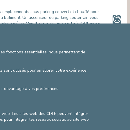
 Des emplacements sous parking couvert et chauffé pour
e du bâtiment. Un ascenseur du parking souterrain vous
 parking même.
Veuillez noter que, suite à l’affluence
 ses fonctions essentielles, nous permettant de
ences.
ls sont utilisés pour améliorer votre expérience
pter davantage à vos préférences.
es web. Les sites web des CDLE peuvent intégrer
és pour intégrer les réseaux sociaux au site web
itique vie privée
©2025 Cliniques de l’Europe