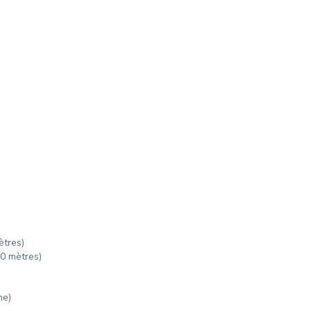
ètres)
00 mètres)
he)