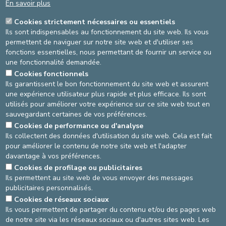
En savoir plus
OUPS… CETTE PAGE N’EXISTE
Cookies strictement nécessaires ou essentiels
PLUS.
Ils sont indispensables au fonctionnement du site web. Ils vous
permettent de naviguer sur notre site web et d'utiliser ses
fonctions essentielles, nous permettant de fournir un service ou
une fonctionnalité demandée.
Le lien que vous avez suivi est peut-être obsolète, ou la page a
Cookies fonctionnels
été supprimée.
Ils garantissent le bon fonctionnement du site web et assurent
Pas de souci, vous pouvez :
une expérience utilisateur plus rapide et plus efficace. Ils sont
•
Retourner à la page d’accueil
utilisés pour améliorer votre expérience sur ce site web tout en
• Nous contacter si vous avez besoin d’aide ou d’informations
sauvegardant certaines de vos préférences.
Merci de votre visite !
Cookies de performance ou d'analyse
Ils collectent des données d'utilisation du site web. Cela est fait
Source
Service communication
pour améliorer le contenu de notre site web et l'adapter
Dernière modification
16/07/2025
davantage à vos préférences.
Cookies de profilage ou publicitaires
AGRANDIR / RÉDUIRE
Ils permettent au site web de vous envoyer des messages
publicitaires personnalisés.
asbl Cliniques de l’Europe – Europa Ziekenhuizen vzw
Cookies de réseaux sociaux
N° d’entreprise : 0432011571
Ils vous permettent de partager du contenu et/ou des pages web
de notre site via les réseaux sociaux ou d'autres sites web. Les