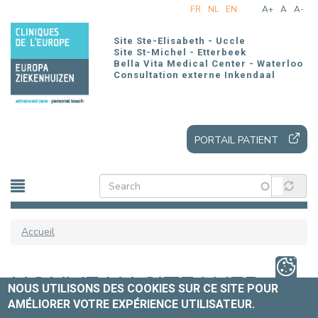
Aller
FR
NL
EN
A+
A
A-
au
contenu
Site Ste-Elisabeth - Uccle
principal
Site St-Michel - Etterbeek
Bella Vita Medical Center - Waterloo
Consultation externe Inkendaal
PORTAIL PATIENT
Accueil
NOUVEAU SITE WEB
NOUS UTILISONS DES COOKIES SUR CE SITE POUR
AMÉLIORER VOTRE EXPÉRIENCE UTILISATEUR.