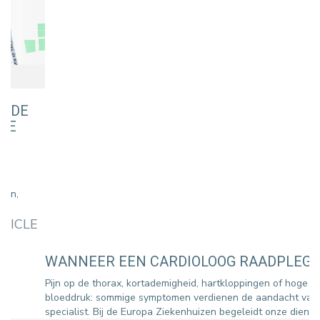
WANNEER EEN CARDIOLOOG RAADPLEGEN?
Pijn op de thorax, kortademigheid, hartkloppingen of hoge
bloeddruk: sommige symptomen verdienen de aandacht van een
specialist. Bij de Europa Ziekenhuizen begeleidt onze dienst
Cardiologie u bij de p ...
READ ARTICLE
E
A
F
Z
De