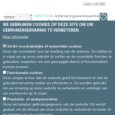
St-Elisabeth gesloten van maandag 20 juli tot en met dinsdag 18
augustus. Ook de roomservice is gedurende deze periode niet
beschikbaar.
Lees verder
WE GEBRUIKEN COOKIES OP DEZE SITE OM UW
GEBRUIKERSERVARING TE VERBETEREN.
08/07/2026
Asfalteringswerkzaamheden
aan de De Frélaan: het ziekenhuis en onze
Meer informatie
spoedgevallendienst blijven bereikbaar
Van donderdag 9 tot en met zondag 12 juli
Strikt noodzakelijke of essentiële cookies
voert Brussel Mobiliteit asfalteringswerkzaamheden uit op de De
Deze zijn essentieel voor de werking van de website. Ze stellen je
Frélaan, vlakbij de site St-Elisabeth.
in staat om op onze website te surfen en de essentiële functies te
Lees verder
gebruiken, waardoor we een gevraagde dienst of functionaliteit
kunnen leveren.
29/06/2026
Wanneer een cardioloog
Functionele cookies
raadplegen?
Deze zorgen ervoor dat de website goed functioneert en dat de
Pijn op de thorax, kortademigheid,
gebruikerservaring sneller en efficiënter is. Ze worden gebruikt
hartkloppingen of hoge bloeddruk: sommige
om uw ervaring op deze website te verbeteren en sommige van
symptomen verdienen de aandacht van een specialist. Bij de
uw voorkeuren op te slaan.
Europa Ziekenhuizen begeleidt onze dienst Cardiologie u bij de
Prestatie- of analysecookies
preventie, diagnose en behandeling van hart- en vaatziekten.
Deze verzamelen gebruiksgegevens van de website. Dit wordt
Lees verder
gedaan om de inhoud van onze website te verbeteren en beter af
te stemmen op uw voorkeuren.