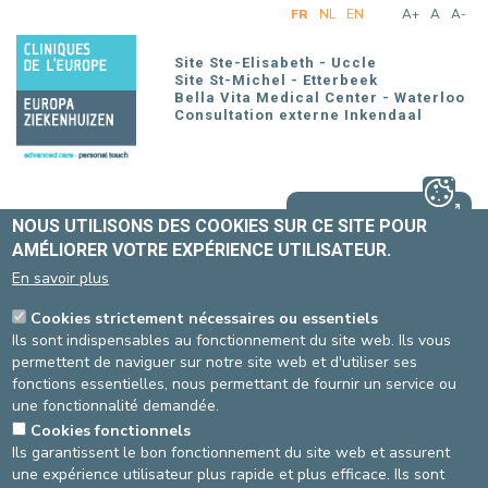
Aller
FR
NL
EN
A+
A
A-
au
contenu
Site Ste-Elisabeth - Uccle
principal
Site St-Michel - Etterbeek
Bella Vita Medical Center - Waterloo
Consultation externe Inkendaal
PORTAIL PATIENT
NOUS UTILISONS DES COOKIES SUR CE SITE POUR
AMÉLIORER VOTRE EXPÉRIENCE UTILISATEUR.
En savoir plus
Cookies strictement nécessaires ou essentiels
Ils sont indispensables au fonctionnement du site web. Ils vous
Accueil
permettent de naviguer sur notre site web et d'utiliser ses
fonctions essentielles, nous permettant de fournir un service ou
une fonctionnalité demandée.
ÉVÉNEMENTS
Cookies fonctionnels
Ils garantissent le bon fonctionnement du site web et assurent
une expérience utilisateur plus rapide et plus efficace. Ils sont