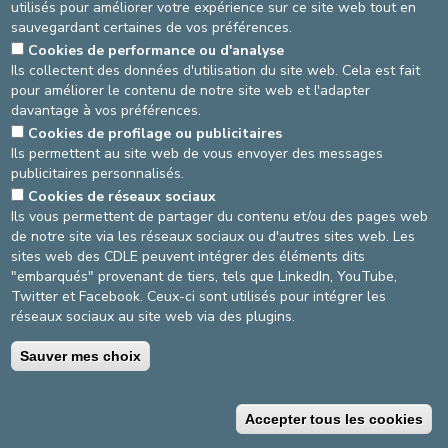
Vous trouverez ici toutes les informations concernant nos
utilisés pour améliorer votre expérience sur ce site web tout en
événements.
sauvegardant certaines de vos préférences.
Cookies de performance ou d'analyse
Ils collectent des données d'utilisation du site web. Cela est fait
pour améliorer le contenu de notre site web et l'adapter
AGRANDIR / RÉDUIRE
davantage à vos préférences.
asbl Cliniques de l’Europe – Europa Ziekenhuizen vzw
Cookies de profilage ou publicitaires
N° d’entreprise : 0432011571
Ils permettent au site web de vous envoyer des messages
publicitaires personnalisés.
Cookies de réseaux sociaux
Ils vous permettent de partager du contenu et/ou des pages web
Conditions générales d'utilisation
de notre site via les réseaux sociaux ou d'autres sites web. Les
sites web des CDLE peuvent intégrer des éléments dits
Politique vie privée
"embarqués" provenant de tiers, tels que LinkedIn, YouTube,
Twitter et Facebook. Ceux-ci sont utilisés pour intégrer les
©2025 Cliniques de l’Europe
réseaux sociaux au site web via des plugins.
Coordonnées de
Conditions de
Sauver mes choix
contact
facturation
Accepter tous les cookies